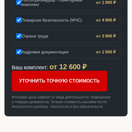
Роспотребнадзор - санитарный
от 1 900 ₽
комплект
Пожарная безопасность (МЧС)
от 4 900 ₽
Охрана труда
от 3 900 ₽
Кадровая документация
от 1 900 ₽
от
12 600
₽
Ваш комплект:
УТОЧНИТЬ ТОЧНУЮ СТОИМОСТЬ
Итоговая цена зависит от вида деятельности, помещения
и текущих документов. Точную стоимость назовём после
бесплатного разбора - бесплатно и без обязательств.