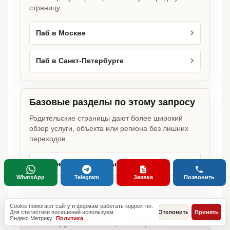
страницу.
Паб в Москве
Паб в Санкт-Петербурге
Базовые разделы по этому запросу
Родительские страницы дают более широкий
обзор услуги, объекта или региона без лишних
переходов.
Документы для открытия бизнеса
WhatsApp
Telegram
Заявка
Позвонить
Cookie помогают сайту и формам работать корректно.
Главное отличие:
Для статистики посещений используем
Отклонить
Принять
Яндекс.Метрику.
Политика
не копируем шаблоны, а собираем