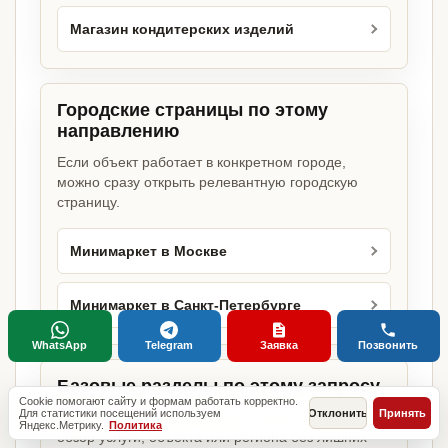
Магазин кондитерских изделий
Городские страницы по этому
направлению
Если объект работает в конкретном городе,
можно сразу открыть релевантную городскую
страницу.
Минимаркет в Москве
Минимаркет в Санкт-Петербурге
WhatsApp
Telegram
Заявка
Позвонить
Базовые разделы по этому запросу
Cookie помогают сайту и формам работать корректно.
Для статистики посещений используем
Отклонить
Принять
Родительские страницы дают более широкий
Яндекс.Метрику.
Политика
обзор услуги, объекта или региона без лишних