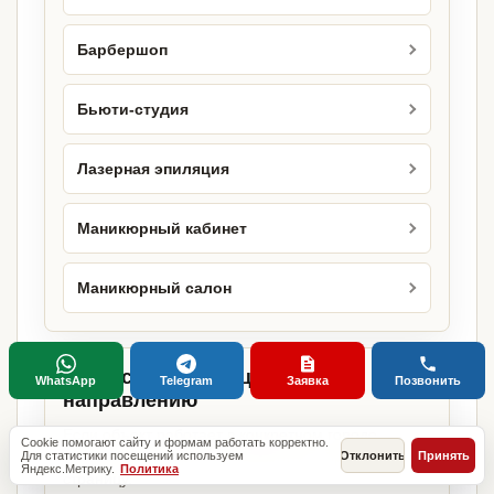
Барбершоп
Бьюти-студия
Лазерная эпиляция
Маникюрный кабинет
Маникюрный салон
Городские страницы по этому
WhatsApp
Telegram
Заявка
Позвонить
направлению
Если объект работает в конкретном городе,
Cookie помогают сайту и формам работать корректно.
можно сразу открыть релевантную городскую
Для статистики посещений используем
Отклонить
Принять
Яндекс.Метрику.
Политика
страницу.