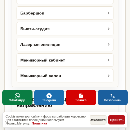
Барбершоп
Бьюти-студия
Лазерная эпиляция
Маникюрный кабинет
Маникюрный салон
Городские страницы по этому
WhatsApp
Telegram
Заявка
Позвонить
направлению
Если объект работает в конкретном городе,
Cookie помогают сайту и формам работать корректно.
можно сразу открыть релевантную городскую
Для статистики посещений используем
Отклонить
Принять
Яндекс.Метрику.
Политика
страницу.