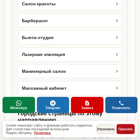
Салон красоты
Барбершоп
Бьюти-студия
Лазерная эпиляция
Маникюрный салон
Массажный кабинет
WhatsApp
Telegram
Заявка
Позвонить
Городские страницы по этому
направлению
Cookie помогают сайту и формам работать корректно.
Для статистики посещений используем
Отклонить
Принять
Если объект работает в конкретном городе,
Яндекс.Метрику.
Политика
можно сразу открыть релевантную городскую