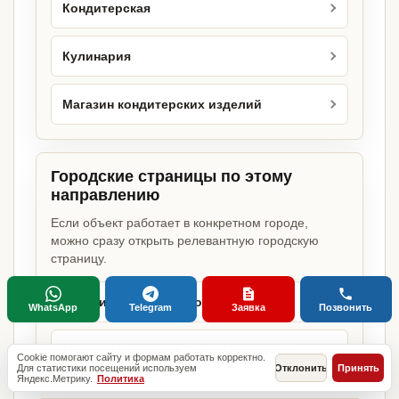
Кондитерская
Кулинария
Магазин кондитерских изделий
Городские страницы по этому
направлению
Если объект работает в конкретном городе,
можно сразу открыть релевантную городскую
страницу.
Магазин одежды в Москве
WhatsApp
Telegram
Заявка
Позвонить
Магазин одежды в Санкт-Петербурге
Cookie помогают сайту и формам работать корректно.
Для статистики посещений используем
Отклонить
Принять
Яндекс.Метрику.
Политика