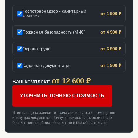
Роспотребнадзор - санитарный
от 1 900 ₽
комплект
Пожарная безопасность (МЧС)
от 4 900 ₽
Охрана труда
от 3 900 ₽
Кадровая документация
от 1 900 ₽
от
12 600
₽
Ваш комплект:
УТОЧНИТЬ ТОЧНУЮ СТОИМОСТЬ
Итоговая цена зависит от вида деятельности, помещения
и текущих документов. Точную стоимость назовём после
бесплатного разбора - бесплатно и без обязательств.