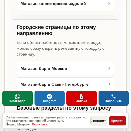
Магазин кондитерских изделий
Городские страницы по этому
направлению
Если объект работает в конкретном городе,
можно сразу открыть релевантную городскую
страницу.
Магазин-бар в Москве
Магазин-бар в Санкт-Петербурге
WhatsApp
Telegram
Заявка
Позвонить
Базовые разделы по этому запросу
Родительские страницы дают более широкий
Cookie помогают сайту и формам работать корректно.
Для статистики посещений используем
Отклонить
Принять
обзор услуги, объекта или региона без лишних
Яндекс.Метрику.
Политика
переходов.