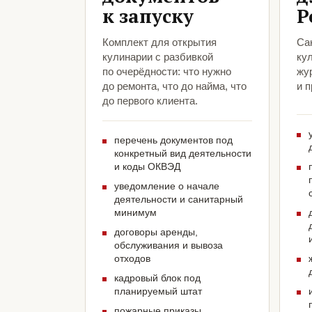
к запуску
Р
Комплект для открытия
Са
кулинарии с разбивкой
ку
по очерёдности: что нужно
жу
до ремонта, что до найма, что
и 
до первого клиента.
перечень документов под
конкретный вид деятельности
и коды ОКВЭД
уведомление о начале
деятельности и санитарный
минимум
договоры аренды,
обслуживания и вывоза
отходов
кадровый блок под
планируемый штат
пожарные приказы