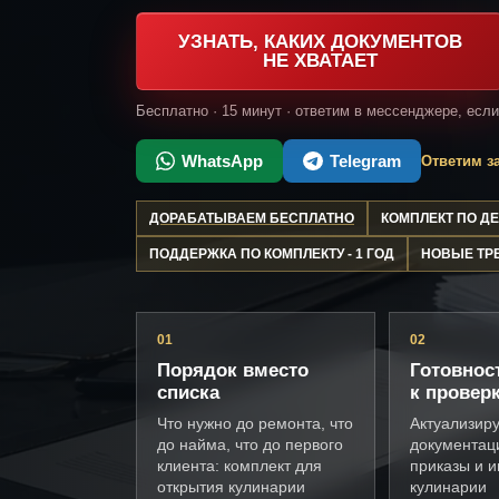
УЗНАТЬ, КАКИХ ДОКУМЕНТОВ
НЕ ХВАТАЕТ
Бесплатно · 15 минут · ответим в мессенджере, есл
WhatsApp
Telegram
Ответим за
ДОРАБАТЫВАЕМ БЕСПЛАТНО
КОМПЛЕКТ ПО 
ПОДДЕРЖКА ПО КОМПЛЕКТУ - 1 ГОД
НОВЫЕ ТР
01
02
Порядок вместо
Готовнос
списка
к провер
Что нужно до ремонта, что
Актуализир
до найма, что до первого
документац
клиента: комплект для
приказы и и
открытия кулинарии
кулинарии