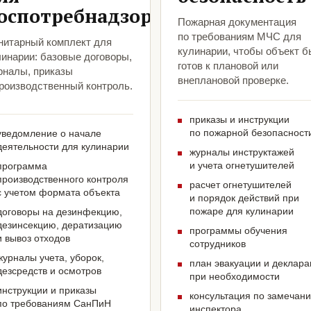
оспотребнадзора
Пожарная документация
по требованиям МЧС для
нитарный комплект для
кулинарии, чтобы объект 
линарии: базовые договоры,
готов к плановой или
рналы, приказы
внеплановой проверке.
производственный контроль.
приказы и инструкции
по пожарной безопасност
уведомление о начале
деятельности для кулинарии
журналы инструктажей
и учета огнетушителей
программа
производственного контроля
расчет огнетушителей
с учетом формата объекта
и порядок действий при
пожаре для кулинарии
договоры на дезинфекцию,
дезинсекцию, дератизацию
программы обучения
и вывоз отходов
сотрудников
журналы учета, уборок,
план эвакуации и деклар
дезсредств и осмотров
при необходимости
инструкции и приказы
консультация по замечан
по требованиям СанПиН
инспектора