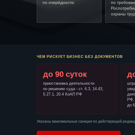
по очерёдности.
по требова
Роспотребн
охраны труд
ЧЕМ РИСКУЕТ БИЗНЕС БЕЗ ДОКУМЕНТОВ
до 90 суток
до
приостановка деятельности
штр
по решению суда - ст. 6.3, 14.43,
уве
5.27.1, 20.4 КоАП РФ
деят
РФ,
до 6
Указаны максимальные санкции по действующей редакц