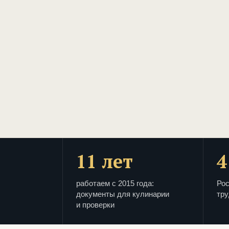
11 лет
4
работаем с 2015 года:
Рос
документы для кулинарии
тру
и проверки