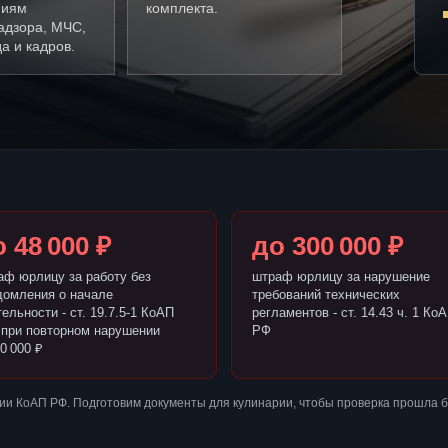
ниям
комплекта.
адзора, МЧС,
а и кадров.
 48 000 ₽
до 300 000 ₽
аф юрлицу за работу без
штраф юрлицу за нарушение
домления о начале
требований технических
ельности - ст. 19.7.5-1 КоАП
регламентов - ст. 14.43 ч. 1 Ко
 при повторном нарушении
РФ
0 000 ₽
ии КоАП РФ. Подготовим документы для кулинарии, чтобы проверка прошла 