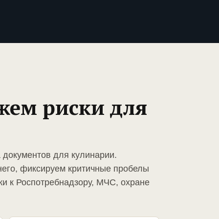
жем риски для
а документов для кулинарии.
него, фиксируем критичные пробелы
ки к Роспотребнадзору, МЧС, охране