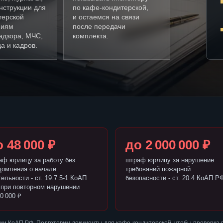
нструкции для
по кафе-кондитерской,
терской
и остаемся на связи
ниям
после передачи
адзора, МЧС,
комплекта.
а и кадров.
 48 000 ₽
до 2 000 000 ₽
аф юрлицу за работу без
штраф юрлицу за нарушение
домления о начале
требований пожарной
ельности - ст. 19.7.5-1 КоАП
безопасности - ст. 20.4 КоАП Р
 при повторном нарушении
0 000 ₽