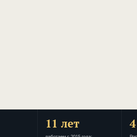
11 лет
4
работаем с 2015 года:
Рос