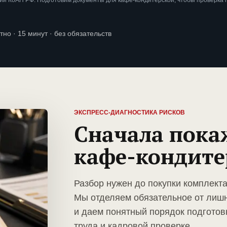
ии КоАП РФ. Подготовим документы для кафе-кондитерской, чтобы проверка
тно · 15 минут · без обязательств
ЭКСПРЕСС-ДИАГНОСТИКА РИСКОВ
Сначала пока
кафе-кондите
Разбор нужен до покупки комплект
Мы отделяем обязательное от лиш
и даем понятный порядок подготов
труда и кадровой проверке.