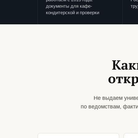
документы для кафе-
тру
кондитерской и проверки
Как
отк
Не выдаем униве
по ведомствам, факт