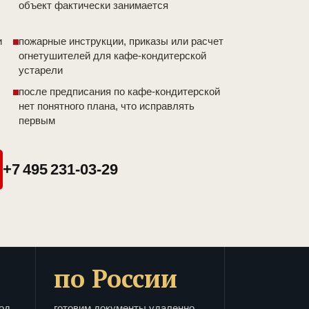
объект фактически занимается
и
пожарные инструкции, приказы или расчет
огнетушителей для кафе-кондитерской
устарели
после предписания по кафе-кондитерской
нет понятного плана, что исправлять
первым
+7 495 231-03-29
по России
од
готовим документы удаленно