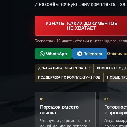
и назовём точную цену комплекта - за 
УЗНАТЬ, КАКИХ ДОКУМЕНТОВ
НЕ ХВАТАЕТ
Бесплатно · 15 минут · ответим в мессенджере, есл
WhatsApp
Telegram
Ответим за
ДОРАБАТЫВАЕМ БЕСПЛАТНО
КОМПЛЕКТ ПО 
ПОДДЕРЖКА ПО КОМПЛЕКТУ - 1 ГОД
НОВЫЕ ТР
01
02
Порядок вместо
Готовнос
списка
к провер
Что нужно до ремонта, что
Актуализир
до найма, что до первого
документац