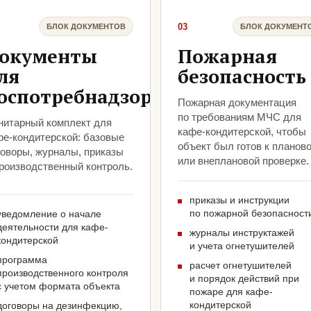
03
БЛОК ДОКУМЕНТОВ
БЛОК ДОКУМЕНТ
окументы
Пожарная
ля
безопасность
оспотребнадзора
Пожарная документация
по требованиям МЧС для
нитарный комплект для
кафе-кондитерской, чтобы
фе-кондитерской: базовые
объект был готов к планов
говоры, журналы, приказы
или внеплановой проверке.
производственный контроль.
приказы и инструкции
по пожарной безопасност
уведомление о начале
деятельности для кафе-
журналы инструктажей
кондитерской
и учета огнетушителей
программа
расчет огнетушителей
производственного контроля
и порядок действий при
с учетом формата объекта
пожаре для кафе-
кондитерской
договоры на дезинфекцию,