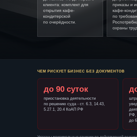
клиента: комплект для
приказы и и
открытия кафе-
кафе-конди
кондитерской
по требова
по очерёдности.
Роспотребн
охраны труд
ЧЕМ РИСКУЕТ БИЗНЕС БЕЗ ДОКУМЕНТОВ
до 90 суток
до
приостановка деятельности
штр
по решению суда - ст. 6.3, 14.43,
уве
5.27.1, 20.4 КоАП РФ
деят
РФ,
до 6