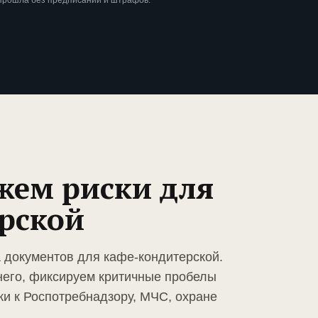
 прошла без предписаний и штрафов.
жем риски для
рской
а документов для кафе-кондитерской.
него, фиксируем критичные пробелы
ки к Роспотребнадзору, МЧС, охране