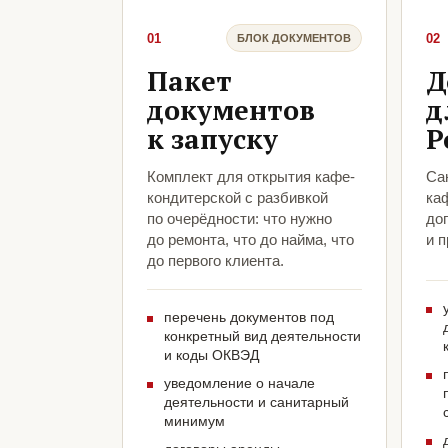
01
02
БЛОК ДОКУМЕНТОВ
Пакет
Д
документов
д
к запуску
Р
Комплект для открытия кафе-
Са
кондитерской с разбивкой
ка
по очерёдности: что нужно
до
до ремонта, что до найма, что
и 
до первого клиента.
перечень документов под
конкретный вид деятельности
и коды ОКВЭД
уведомление о начале
деятельности и санитарный
минимум