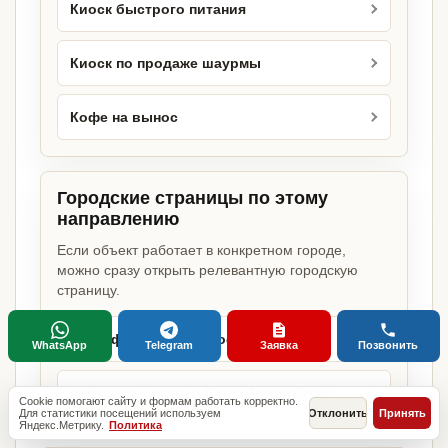
Киоск быстрого питания
Киоск по продаже шаурмы
Кофе на вынос
Городские страницы по этому
направлению
Если объект работает в конкретном городе,
можно сразу открыть релевантную городскую
страницу.
Кафе фаст-фуда в Москве
WhatsApp
Telegram
Заявка
Позвонить
Кафе фаст-фуда в Санкт-Петербурге
Cookie помогают сайту и формам работать корректно.
Для статистики посещений используем
Отклонить
Принять
Яндекс.Метрику.
Политика