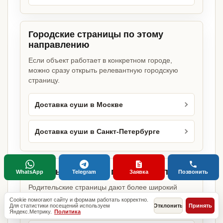
Городские страницы по этому
направлению
Если объект работает в конкретном городе,
можно сразу открыть релевантную городскую
страницу.
Доставка суши в Москве
Доставка суши в Санкт-Петербурге
Базовые разделы по этому запросу
WhatsApp
Telegram
Заявка
Позвонить
Родительские страницы дают более широкий
обзор услуги, объекта или региона без лишних
Cookie помогают сайту и формам работать корректно.
Для статистики посещений используем
Отклонить
Принять
переходов.
Яндекс.Метрику.
Политика