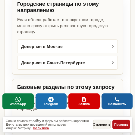
Городские страницы по этому
направлению
Если объект работает в конкретном городе,
можно сразу открыть релевантную городскую
страницу.
Донерная в Москве
Донерная в Санкт-Петербурге
Базовые разделы по этому запросу
Родительские страницы дают более широкий
обзор услуги, объекта или региона без лишних
WhatsApp
Telegram
Заявка
Позвонить
переходов.
Cookie помогают сайту и формам работать корректно.
Документы для открытия бизнеса
Для статистики посещений используем
Отклонить
Принять
Яндекс.Метрику.
Политика