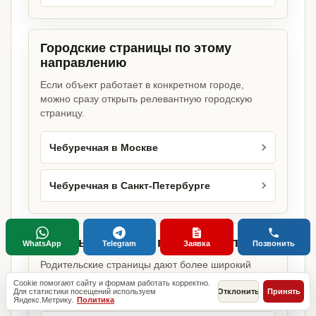
Городские страницы по этому
направлению
Если объект работает в конкретном городе,
можно сразу открыть релевантную городскую
страницу.
Чебуречная в Москве
Чебуречная в Санкт-Петербурге
Базовые разделы по этому запросу
WhatsApp
Telegram
Заявка
Позвонить
Родительские страницы дают более широкий
обзор услуги, объекта или региона без лишних
Cookie помогают сайту и формам работать корректно.
Для статистики посещений используем
Отклонить
Принять
переходов.
Яндекс.Метрику.
Политика