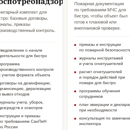
оспотребнадзора
Пожарная документация
по требованиям МЧС для
нитарный комплект для
бистро, чтобы объект был
стро: базовые договоры,
готов к плановой или
рналы, приказы
внеплановой проверке.
производственный контроль.
приказы и инструкции
по пожарной безопасност
уведомление о начале
деятельности для бистро
журналы инструктажей
и учета огнетушителей
программа
производственного контроля
расчет огнетушителей
с учетом формата объекта
и порядок действий при
пожаре для бистро
договоры на дезинфекцию,
дезинсекцию, дератизацию
программы обучения
и вывоз отходов
сотрудников
журналы учета, уборок,
план эвакуации и деклар
дезсредств и осмотров
при необходимости
инструкции и приказы
консультация по замечан
по требованиям СанПиН
инспектора
по России