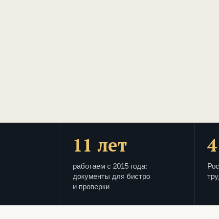
11 лет
4
работаем с 2015 года:
Рос
документы для бистро
тру
и проверки