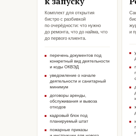
к запуску
Р
Комплект для открытия
Са
бистро с разбивкой
би
по очерёдности: что нужно
жу
до ремонта, что до найма, что
и 
до первого клиента.
перечень документов под
конкретный вид деятельности
и коды ОКВЭД
уведомление о начале
деятельности и санитарный
минимум
договоры аренды,
обслуживания и вывоза
отходов
кадровый блок под
планируемый штат
пожарные приказы
и инструкции для нового