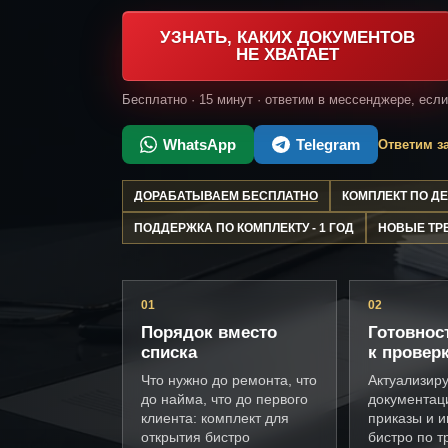
УЗНАТЬ, КАКИХ ДОКУМЕНТОВ
НЕ ХВАТАЕТ
Бесплатно · 15 минут · ответим в мессенджере, есл
WhatsApp
Telegram
Ответим за
ДОРАБАТЫВАЕМ БЕСПЛАТНО
КОМПЛЕКТ ПО 
ПОДДЕРЖКА ПО КОМПЛЕКТУ - 1 ГОД
НОВЫЕ ТР
01
02
Порядок вместо
Готовнос
списка
к провер
Что нужно до ремонта, что
Актуализир
до найма, что до первого
документац
клиента: комплект для
приказы и и
открытия бистро
бистро по 