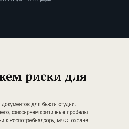
а без предписаний и штрафов.
жем риски для
 документов для бьюти-студии.
него, фиксируем критичные пробелы
ки к Роспотребнадзору, МЧС, охране