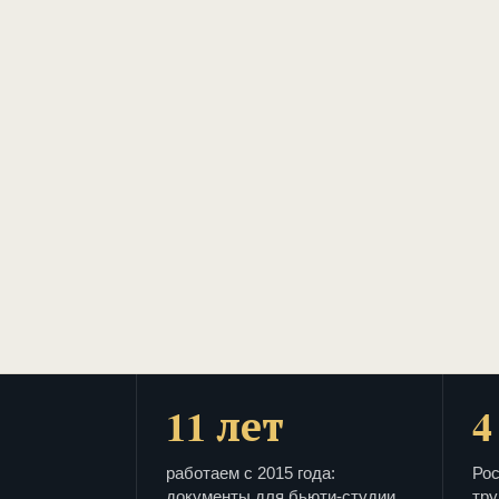
11 лет
4
работаем с 2015 года:
Рос
документы для бьюти-студии
тру