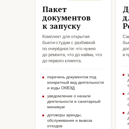
Пакет
Д
документов
д
к запуску
Р
Комплект для открытия
Са
бьюти-студии с разбивкой
бь
по очерёдности: что нужно
до
до ремонта, что до найма, что
и 
до первого клиента.
перечень документов под
конкретный вид деятельности
и коды ОКВЭД
уведомление о начале
деятельности и санитарный
минимум
договоры аренды,
обслуживания и вывоза
отходов