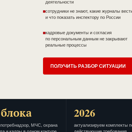
деятельности
сотрудники не знают, какие журналы вест
и что показать инспектору по России
кадровые документы и согласия
по персональным данным не закрывают
реальные процессы
ПОЛУЧИТЬ РАЗБОР СИТУАЦИИ
 блока
2026
потребнадзор, МЧС, охрана
актуализируем комплекты п
да и кадры в одном контуре
действующие требования