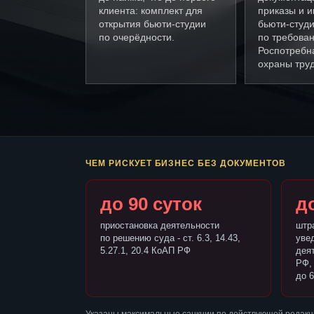
клиента: комплект для
приказы и и
открытия бьюти-студии
бьюти-студ
по очерёдности.
по требова
Роспотребн
охраны труд
ЧЕМ РИСКУЕТ БИЗНЕС БЕЗ ДОКУМЕНТОВ
до 90 суток
до
приостановка деятельности
штр
по решению суда - ст. 6.3, 14.43,
уве
5.27.1, 20.4 КоАП РФ
деят
РФ,
до 6