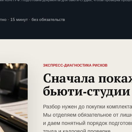
ии КоАП РФ. Подготовим документы для бьюти-студии, чтобы проверка прошл
тно · 15 минут · без обязательств
ЭКСПРЕСС-ДИАГНОСТИКА РИСКОВ
Сначала пока
бьюти-студии
Разбор нужен до покупки комплекта
Мы отделяем обязательное от лиш
и даем понятный порядок подготов
труда и кадровой проверке.