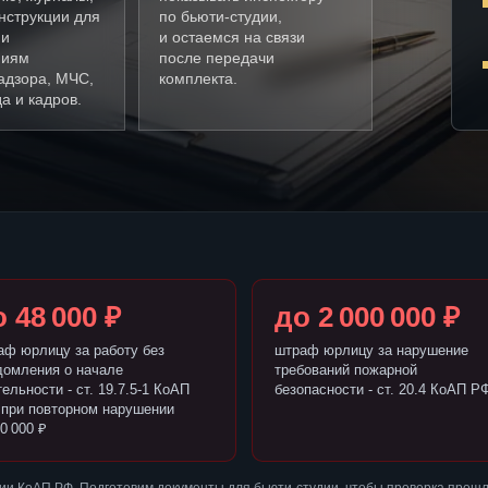
нструкции для
по бьюти-студии,
ии
и остаемся на связи
ниям
после передачи
адзора, МЧС,
комплекта.
а и кадров.
 48 000 ₽
до 2 000 000 ₽
аф юрлицу за работу без
штраф юрлицу за нарушение
домления о начале
требований пожарной
ельности - ст. 19.7.5-1 КоАП
безопасности - ст. 20.4 КоАП Р
 при повторном нарушении
0 000 ₽