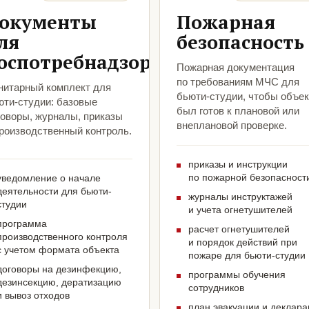
окументы
Пожарная
ля
безопасность
оспотребнадзора
Пожарная документация
по требованиям МЧС для
нитарный комплект для
бьюти-студии, чтобы объек
юти-студии: базовые
был готов к плановой или
говоры, журналы, приказы
внеплановой проверке.
производственный контроль.
приказы и инструкции
по пожарной безопасност
уведомление о начале
деятельности для бьюти-
журналы инструктажей
студии
и учета огнетушителей
программа
расчет огнетушителей
производственного контроля
и порядок действий при
с учетом формата объекта
пожаре для бьюти-студии
договоры на дезинфекцию,
программы обучения
дезинсекцию, дератизацию
сотрудников
и вывоз отходов
план эвакуации и деклар