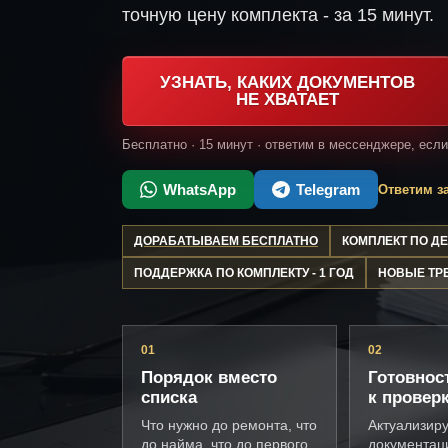
точную цену комплекта - за 15 минут.
УЗНАТЬ, КАКИХ ДОКУМЕНТОВ
НЕ ХВАТАЕТ
Бесплатно · 15 минут · ответим в мессенджере, есл
WhatsApp
Telegram
Ответим за
ДОРАБАТЫВАЕМ БЕСПЛАТНО
КОМПЛЕКТ ПО 
ПОДДЕРЖКА ПО КОМПЛЕКТУ - 1 ГОД
НОВЫЕ ТР
01
02
Порядок вместо
Готовнос
списка
к провер
Что нужно до ремонта, что
Актуализир
до найма, что до первого
документац