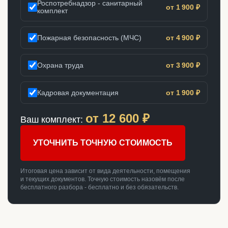
Роспотребнадзор - санитарный
от 1 900 ₽
комплект
Пожарная безопасность (МЧС)
от 4 900 ₽
Охрана труда
от 3 900 ₽
Кадровая документация
от 1 900 ₽
от
12 600
₽
Ваш комплект:
УТОЧНИТЬ ТОЧНУЮ СТОИМОСТЬ
Итоговая цена зависит от вида деятельности, помещения
и текущих документов. Точную стоимость назовём после
бесплатного разбора - бесплатно и без обязательств.