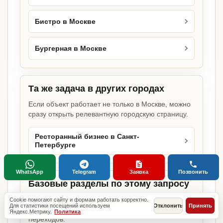
Бистро в Москве
Бургерная в Москве
Та же задача в других городах
Если объект работает не только в Москве, можно
сразу открыть релевантную городскую страницу.
Ресторанный бизнес в Санкт-
Петербурге
WhatsApp
Telegram
Заявка
Позвонить
Базовые разделы по этому запросу
Родительские страницы дают более широкий
Cookie помогают сайту и формам работать корректно.
Для статистики посещений используем
Отклонить
Принять
обзор услуги, объекта или региона без лишних
Яндекс.Метрику.
Политика
переходов.