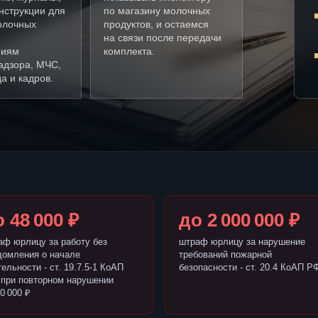
нструкции для
по магазину молочных
олочных
продуктов, и остаемся
на связи после передачи
ниям
комплекта.
адзора, МЧС,
а и кадров.
 48 000 ₽
до 2 000 000 ₽
аф юрлицу за работу без
штраф юрлицу за нарушение
домления о начале
требований пожарной
ельности - ст. 19.7.5-1 КоАП
безопасности - ст. 20.4 КоАП Р
 при повторном нарушении
0 000 ₽