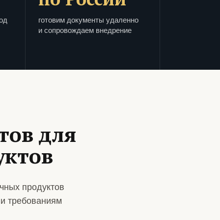
од
готовим документы удаленно
и сопровождаем внедрение
тов для
уктов
чных продуктов
 и требованиям