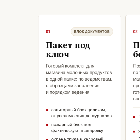
01
02
БЛОК ДОКУМЕНТОВ
Пакет под
П
ключ
б
Готовый комплект для
По
магазина молочных продуктов
по
в одной папке: по ведомствам,
ма
с образцами заполнения
пр
и порядком ведения.
гот
вн
санитарный блок целиком,
от уведомления до журналов
пожарный блок под
фактическую планировку
охрана труда и кадровый