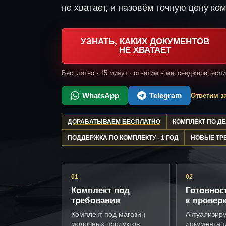
не хватает, и назовём точную цену ком
УЗНАТЬ, КАКИХ ДОКУМЕНТОВ
НЕ ХВАТАЕТ
Бесплатно · 15 минут · ответим в мессенджере, есл
WhatsApp
Telegram
Ответим за
ДОРАБАТЫВАЕМ БЕСПЛАТНО
КОМПЛЕКТ ПО 
ПОДДЕРЖКА ПО КОМПЛЕКТУ - 1 ГОД
НОВЫЕ ТР
01
02
Комплект под
Готовнос
требования
к провер
Комплект под магазин
Актуализир
молочных продуктов,
документац