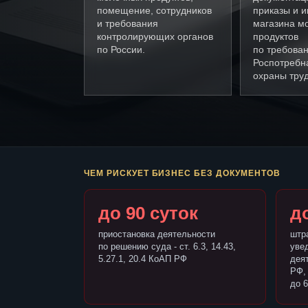
помещение, сотрудников
приказы и и
и требования
магазина м
контролирующих органов
продуктов
по России.
по требова
Роспотребн
охраны труд
ЧЕМ РИСКУЕТ БИЗНЕС БЕЗ ДОКУМЕНТОВ
до 90 суток
до
приостановка деятельности
штр
по решению суда - ст. 6.3, 14.43,
уве
5.27.1, 20.4 КоАП РФ
деят
РФ,
до 6