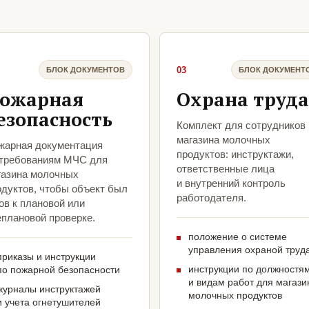
03
БЛОК ДОКУМЕНТОВ
БЛОК ДОКУМЕНТ
ожарная
Охрана труда
езопасность
Комплект для сотрудников
магазина молочных
жарная документация
продуктов: инструктажи,
 требованиям МЧС для
ответственные лица
газина молочных
и внутренний контроль
одуктов, чтобы объект был
работодателя.
ов к плановой или
еплановой проверке.
положение о системе
управления охраной труд
приказы и инструкции
инструкции по должностя
по пожарной безопасности
и видам работ для магази
журналы инструктажей
молочных продуктов
и учета огнетушителей