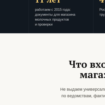
работаем с 2015 года:
Рос
документы для магазина
тру
молочных продуктов
и проверки
Что вх
мага
Не выдаем универсаль
по ведомствам, факт