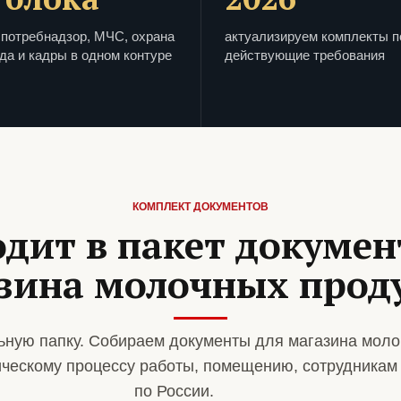
потребнадзор, МЧС, охрана
актуализируем комплекты п
да и кадры в одном контуре
действующие требования
КОМПЛЕКТ ДОКУМЕНТОВ
одит в пакет докумен
зина молочных прод
ную папку. Собираем документы для магазина моло
ическому процессу работы, помещению, сотрудникам
по России.