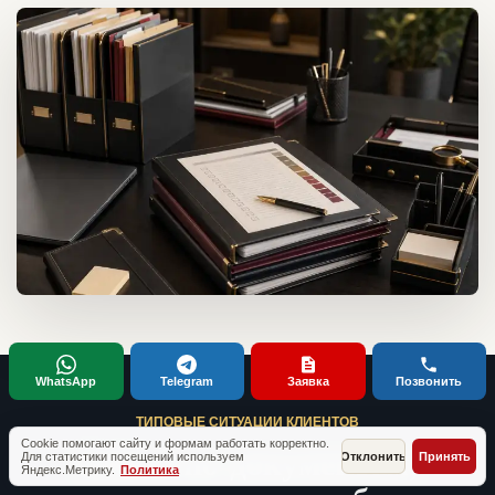
WhatsApp
Telegram
Заявка
Позвонить
ТИПОВЫЕ СИТУАЦИИ КЛИЕНТОВ
Cookie помогают сайту и формам работать корректно.
Кейсы по документам,
Для статистики посещений используем
Отклонить
Принять
Яндекс.Метрику.
Политика