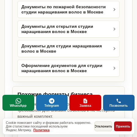
Документы по пожарной безопасности
студии наращивания волос в Москве
Документы для открытия студии
наращивания волос в Москве
Документы для студии наращивания
волос в Москве
Оформление документов для студии
наращивания волос в Москве
Похожие форматы бизнеса
Соседние страницы помогают сравнить
WhatsApp
Telegram
Заявка
Позвонить
требования для близких объектов и не потерять
важный комплект.
Cookie помогают сайту и формам работать корректно.
Для статистики посещений используем
Отклонить
Принять
Яндекс.Метрику.
Политика
Салон красоты в Москве