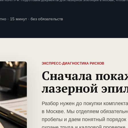
и КоАП РФ. Подготовим документы для лазерной эпиляции в Москве, чтобы 
тно · 15 минут · без обязательств
ЭКСПРЕСС-ДИАГНОСТИКА РИСКОВ
Сначала пока
лазерной эпи
Разбор нужен до покупки комплект
в Москве. Мы отделяем обязательн
пробелы и даем понятный порядок 
охране труда и кадровой проверке. 2