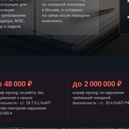
нструкции для
по лазерной эпиляции
пиляции
в Москве, и остаемся
о требованиям
на связи после передачи
адзора, МЧС,
комплекта.
а и кадров.
 48 000 ₽
до 2 000 000 ₽
аф юрлицу за работу без
штраф юрлицу за нарушение
домления о начале
требований пожарной
ельности - ст. 19.7.5-1 КоАП
безопасности - ст. 20.4 КоАП Р
 при повторном нарушении
0 000 ₽