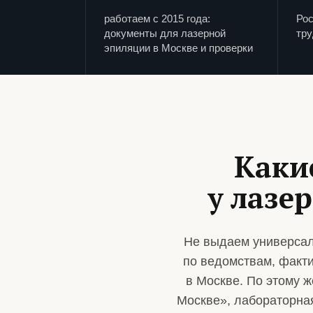
работаем с 2015 года:
Рос
документы для лазерной
тру
эпиляции в Москве и проверки
Каки
у лазе
Не выдаем универсал
по ведомствам, факт
в Москве. По этому 
Москве», лабораторная