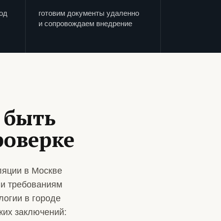
од
готовим документы удаленно
и сопровождаем внедрение
 быть
роверке
ляции в Москве
 и требованиям
логии в городе
ких заключений: